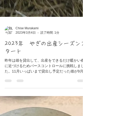
Chise Murakami
2023年3月4日
読了時間: 1分
2023年 やぎの出産シーズンス
タート
昨年は雄を貸出して、出産をできるだけ暖かい春
に近づけるためバースコントロールに挑戦しまし
た。11月いっぱいまで貸出し予定だった雄が9月に
帰ってきてしまい、バースコントロールは失敗か
なと思っていましたが昨年より2ヶ月引き延ばすこ
とができました。さらに、今年は暖かくマイナス8
度...