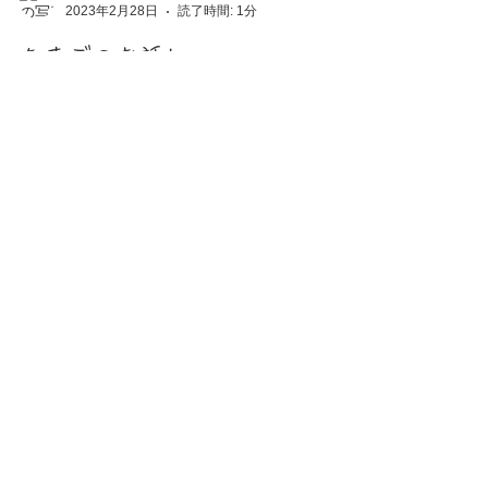
Chise Murakami
2023年2月28日
読了時間: 1分
たまごのお話し
卵をスーパーで買っていた頃、色や形が揃ってる
ことになんの疑問も持たずに買ってた。けど、鶏
から生まれてくる卵を見たら、鶏の状態や生まれ
る時の状態を卵が語ってたw 足に土がついた状態
で親鶏が抱卵すると卵は汚れるし、難産だと卵は
長くなってるし、途中で止まった（？）のか輪っ
かのよう...