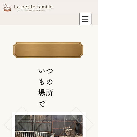
いつ
もの
場所
で