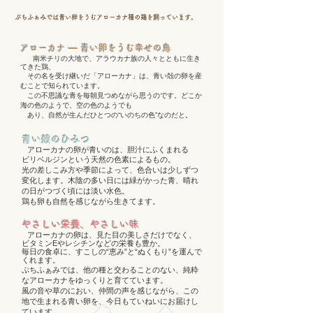
​ぷちふぁみでは青い卵をうむアローカナ種の鶏を飼っています。
アローカナ ― 青い卵をうむ幸せの鳥
南米チリの大地で、アラウカナ族の人々とともに生き
てきた鶏、
その名を受け継いだ「アローカナ」は、青い殻の卵を産
むことで知られています。
この不思議な青を毎朝見つめながら思うのです。どこか
海の色のようで、空の色のようでも
あり、自然が生んだひとつの“いのちの色”なのだと。
青い殻のひみつ
アローカナの卵が青いのは、胆汁にふくまれる
ビリベルジンという
天然の色素によるもの。
光の差しこみ方や季節によって、色合いは少し
ずつ
変化します。
木陰の多い日には緑がかった青、晴れ
の日がつづく
頃には淡い水色。
鶏も卵も自然を感じながら生きてます。
やさしい栄養、やさしい味
アローカナの卵は、見た目の美しさだけでなく、
ビタミンEやレシチンなどの栄養も豊か。
毎日の食卓に、すこしの“恵み”と“ぬくもり”を運んで
くれます。
ぷちふぁみでは、他の種と交わることのない、純粋
なアローカナをゆっくりと育てています。
風の音や草のにおい、仲間の声を感じながら、この
地で生まれる青い卵を、今日もていねいにお届けし
ています。